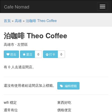
Cafe Nomad
Toggl
naviga
首頁
»
高雄
»
泊咖啡 Theo Coffee
泊咖啡 Theo Coffee
高雄市 ⋅ 左營區
想去
愛店
0
打卡
0
有 0 人去過這間店。
還沒有使用者給這間店加上標籤。
編輯標籤
wifi 穩定
東西好吃
通常有位
價格便宜