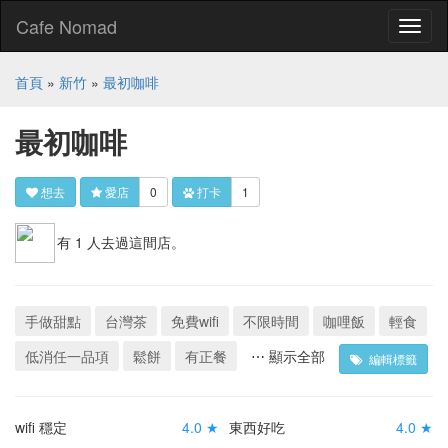
Cafe Nomad
Toggl
naviga
首頁
»
新竹
»
最初咖啡
最初咖啡
想去
愛店
0
打卡
1
有 1 人去過這間店。
手做甜點
台灣茶
免費wifi
不限時間
咖哩飯
輕食
低消任一品項
鬆餅
有正餐
⋯ 顯示全部
編輯標籤
wifi 穩定
4.0 ★
東西好吃
4.0 ★