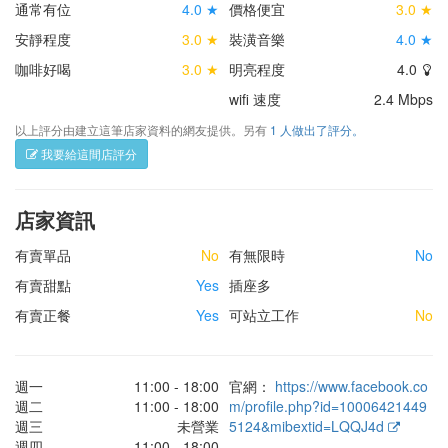
通常有位
4.0 ★
價格便宜
3.0 ★
安靜程度
3.0 ★
裝潢音樂
4.0 ★
咖啡好喝
3.0 ★
明亮程度
4.0
wifi 速度
2.4 Mbps
以上評分由建立這筆店家資料的網友提供。另有
1 人做出了評分。
我要給這間店評分
店家資訊
有賣單品
No
有無限時
No
有賣甜點
Yes
插座多
有賣正餐
Yes
可站立工作
No
週一
11:00 - 18:00
官網：
https://www.facebook.co
週二
11:00 - 18:00
m/profile.php?id=10006421449
週三
未營業
5124&mibextid=LQQJ4d
週四
11:00 - 18:00