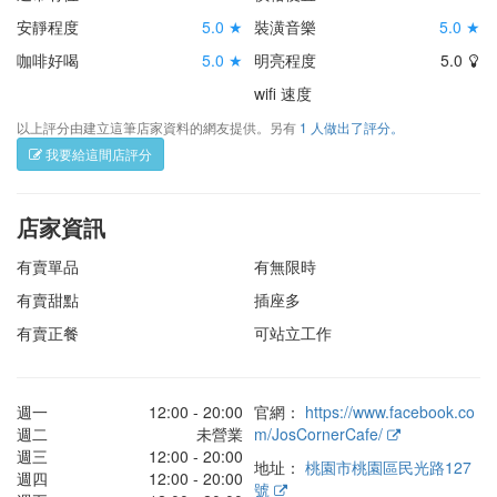
安靜程度
5.0 ★
裝潢音樂
5.0 ★
咖啡好喝
5.0 ★
明亮程度
5.0
wifi 速度
以上評分由建立這筆店家資料的網友提供。另有
1 人做出了評分。
我要給這間店評分
店家資訊
有賣單品
有無限時
有賣甜點
插座多
有賣正餐
可站立工作
週一
12:00 - 20:00
官網：
https://www.facebook.co
週二
未營業
m/JosCornerCafe/
週三
12:00 - 20:00
地址：
桃園市桃園區民光路127
週四
12:00 - 20:00
號