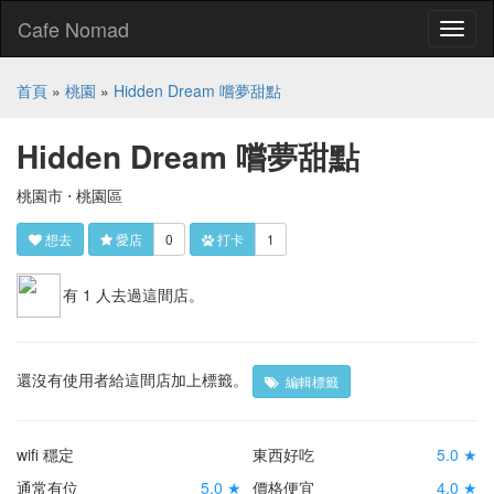
Cafe Nomad
Toggl
naviga
首頁
»
桃園
»
Hidden Dream 嚐夢甜點
Hidden Dream 嚐夢甜點
桃園市 ⋅ 桃園區
想去
愛店
0
打卡
1
有 1 人去過這間店。
還沒有使用者給這間店加上標籤。
編輯標籤
wifi 穩定
東西好吃
5.0 ★
通常有位
5.0 ★
價格便宜
4.0 ★