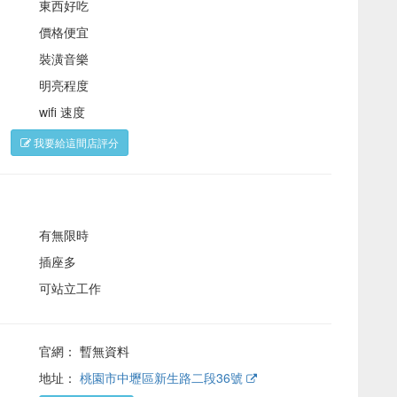
東西好吃
價格便宜
裝潢音樂
明亮程度
wifi 速度
。
我要給這間店評分
有無限時
插座多
可站立工作
官網： 暫無資料
地址：
桃園市中壢區新生路二段36號