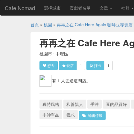
Cafe Nomad
選擇城市
貢獻者名單
文章
社群
首頁
»
桃園
»
再再之在 Cafe Here Again 咖啡豆專賣店
再再之在 Cafe Here 
桃園市 ⋅ 中壢區
想去
愛店
1
打卡
1
有 1 人去過這間店。
獨特風格
和善親人
手沖
豆的品質好
手沖單品
義式
編輯標籤