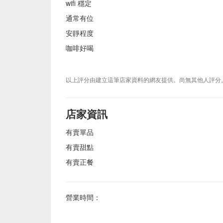
wifi 穩定
通常有位
安靜程度
咖啡好喝
以上評分由建立這筆店家資料的網友提供。尚無其他人評分
店家資訊
有賣單品
有賣甜點
有賣正餐
營業時間：