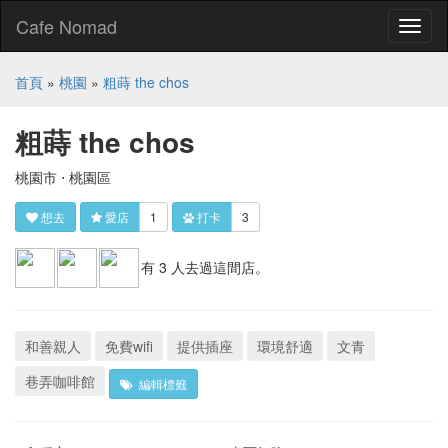
Cafe Nomad
Toggl
naviga
首頁
»
桃園
»
粗蒔 the chos
粗蒔 the chos
桃園市 ⋅ 桃園區
想去
愛店
1
打卡
3
有 3 人去過這間店。
和善親人
免費wifi
提供插座
環境舒適
文青
巷弄咖啡館
編輯標籤