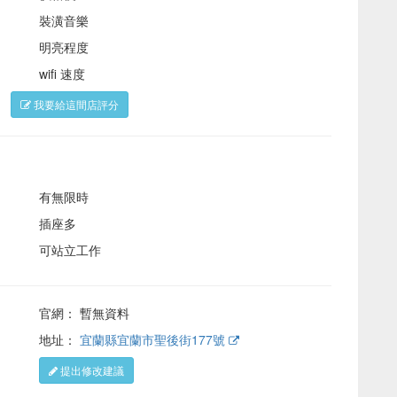
裝潢音樂
明亮程度
wifi 速度
。
我要給這間店評分
有無限時
插座多
可站立工作
官網： 暫無資料
地址：
宜蘭縣宜蘭市聖後街177號
提出修改建議