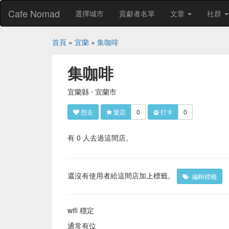
Cafe Nomad
選擇城市
貢獻者名單
文章
社群
首頁
»
宜蘭
»
集咖啡
集咖啡
宜蘭縣 ⋅ 宜蘭市
想去
愛店
0
打卡
0
有 0 人去過這間店。
還沒有使用者給這間店加上標籤。
編輯標籤
wifi 穩定
通常有位