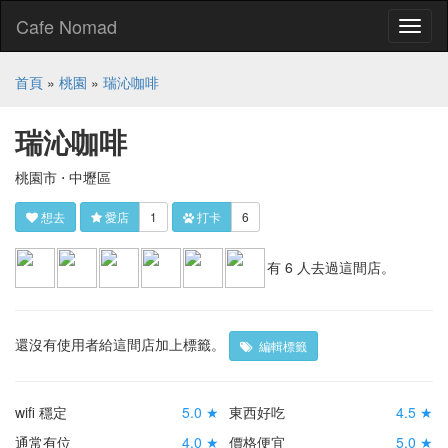
Cafe Nomad
Toggl
naviga
首頁
»
桃園
»
瑞沁咖啡
瑞沁咖啡
桃園市 ⋅ 中壢區
想去
愛店
1
打卡
6
有 6 人去過這間店。
還沒有使用者給這間店加上標籤。
編輯標籤
wifi 穩定
5.0 ★
東西好吃
4.5 ★
通常有位
4.0 ★
價格便宜
5.0 ★