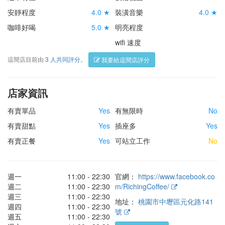
安靜程度
4.0 ★
裝潢音樂
4.0 ★
咖啡好喝
5.0 ★
明亮程度
wifi 速度
這間店目前由
3 人共同評分。
我要給這間店評分
店家資訊
有賣單品
Yes
有無限時
No
有賣甜點
Yes
插座多
Yes
有賣正餐
Yes
可站立工作
No
週一
11:00 - 22:30
官網：
https://www.facebook.co
週二
11:00 - 22:30
m/RichingCoffee/
週三
11:00 - 22:30
地址：
桃園市中壢區元化路141
週四
11:00 - 22:30
號
週五
11:00 - 22:30