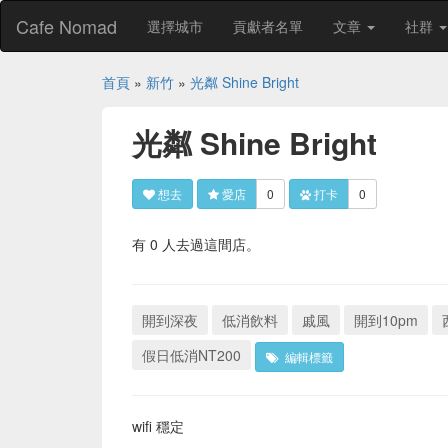
Cafe Nomad
選擇城市
貢獻者名單
文章
社群
首頁
»
新竹
»
光粼 Shine Bright
光粼 Shine Bright
想去
愛店
0
打卡
0
有 0 人去過這間店。
開到深夜
低消飲料
戚風
開到10pm
假日低消NT200
編輯標籤
wifi 穩定