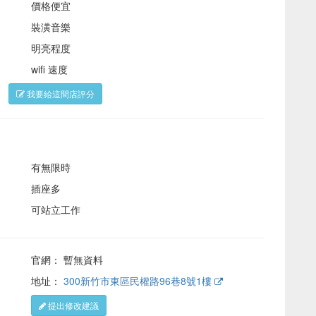
價格便宜
裝潢音樂
明亮程度
wifi 速度
。
我要給這間店評分
有無限時
插座多
可站立工作
官網： 暫無資料
地址：
300新竹市東區民權路96巷8號1樓
提出修改建議