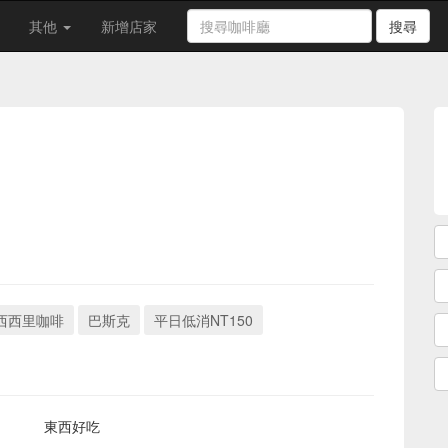
其他
新增店家
搜尋
西西里咖啡
巴斯克
平日低消NT150
東西好吃