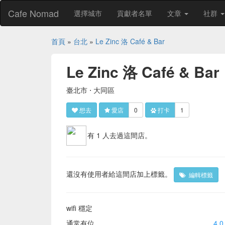
Cafe Nomad
選擇城市
貢獻者名單
文章
社群
首頁
»
台北
»
Le Zinc 洛 Café & Bar
Le Zinc 洛 Café & Bar
臺北市 ⋅ 大同區
想去
愛店
0
打卡
1
有 1 人去過這間店。
還沒有使用者給這間店加上標籤。
編輯標籤
wifi 穩定
通常有位
4.0