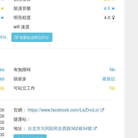
 ★
裝潢音樂
4.0 ★
 ★
明亮程度
4.0
wifi 速度
了評分。
我要給這間店評分
es
有無限時
No
es
插座多
看座位
No
可站立工作
No
:00
官網：
https://www.facebook.com/LeZincLo/
:00
捷運站：
:00
:00
地址：
台北市大同區民生西路362巷34號
:00