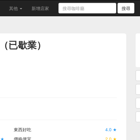
其他
新增店家
搜尋
（已歇業）
東西好吃
4.0 ★
 ★
價格便宜
2.0 ★