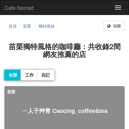
Cafe Nomad
Toggl
naviga
地圖
首頁
苗栗
獨特風格
苗栗獨特風格的咖啡廳：共收錄2間
網友推薦的店
全部
工作
自訂
苗栗
ㄧ人子艸青 Caocing_coffee&tea