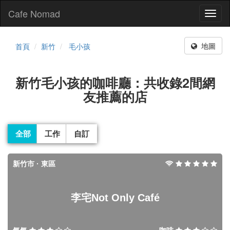
Cafe Nomad
Toggl
naviga
地圖
首頁
新竹
毛小孩
新竹毛小孩的咖啡廳：共收錄2間網
友推薦的店
全部
工作
自訂
新竹市 · 東區
李宅Not Only Café