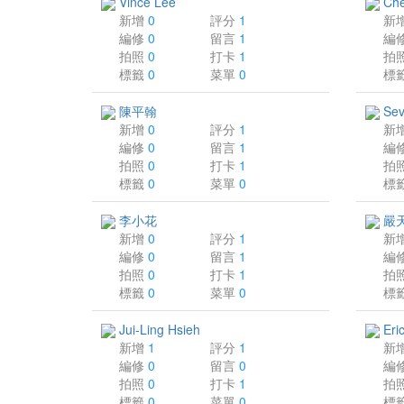
Vince Lee
Ch
新增
0
評分
1
新
編修
0
留言
1
編
拍照
0
打卡
1
拍
標籤
0
菜單
0
標
陳平翰
Sev
新增
0
評分
1
新
編修
0
留言
1
編
拍照
0
打卡
1
拍
標籤
0
菜單
0
標
李小花
嚴
新增
0
評分
1
新
編修
0
留言
1
編
拍照
0
打卡
1
拍
標籤
0
菜單
0
標
Jui-Ling Hsieh
Eri
新增
1
評分
1
新
編修
0
留言
0
編
拍照
0
打卡
1
拍
標籤
0
菜單
0
標