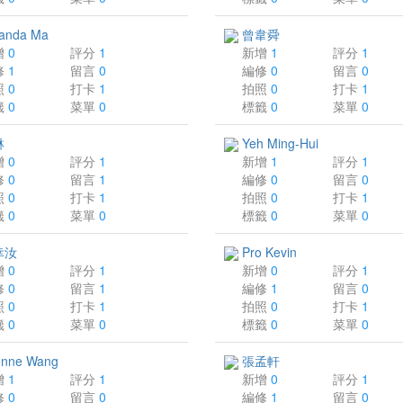
anda Ma
曾韋舜
增
0
評分
1
新增
1
評分
1
修
1
留言
0
編修
0
留言
0
照
0
打卡
1
拍照
0
打卡
1
籤
0
菜單
0
標籤
0
菜單
0
琳
Yeh Ming-Hui
增
0
評分
1
新增
1
評分
1
修
0
留言
1
編修
0
留言
0
照
0
打卡
1
拍照
0
打卡
1
籤
0
菜單
0
標籤
0
菜單
0
幸汝
Pro Kevin
增
0
評分
1
新增
0
評分
1
修
0
留言
1
編修
1
留言
0
照
0
打卡
1
拍照
0
打卡
1
籤
0
菜單
0
標籤
0
菜單
0
onne Wang
張孟軒
增
1
評分
1
新增
0
評分
1
修
0
留言
0
編修
1
留言
0