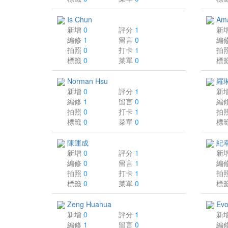
Is Chun
Am
新增
0
評分
1
新
編修
1
留言
0
編
拍照
0
打卡
1
拍
標籤
0
菜單
0
標
Norman Hsu
羅
新增
0
評分
1
新
編修
1
留言
0
編
拍照
0
打卡
1
拍
標籤
0
菜單
0
標
陳運成
紀
新增
0
評分
1
新
編修
0
留言
1
編
拍照
0
打卡
1
拍
標籤
0
菜單
0
標
Zeng Huahua
Ev
新增
0
評分
1
新
編修
1
留言
0
編