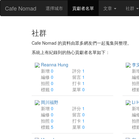
Cafe Nomad
(目
選擇城市
貢獻者名單
文章
社群
前
頁
面)
社群
Cafe Nomad 的資料由眾多網友們一起蒐集與整理。
系統上有紀錄到的熱心貢獻者名單如下：
Reanna Hung
李
新增
0
評分
1
新
編修
0
留言
1
編
拍照
0
打卡
1
拍
標籤
0
菜單
0
標
岡川福野
Li 
新增
0
評分
1
新
編修
0
留言
0
編
拍照
0
打卡
1
拍
標籤
5
菜單
0
標