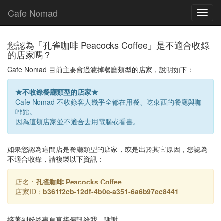
Cafe Nomad
Toggl
naviga
您認為「孔雀咖啡 Peacocks Coffee」是不適合收錄
的店家嗎？
Cafe Nomad 目前主要會過濾掉餐廳類型的店家，說明如下：
★不收錄餐廳類型的店家★
Cafe Nomad 不收錄客人幾乎全都在用餐、吃東西的餐廳與咖
啡館。
因為這類店家並不適合去用電腦或看書。
如果您認為這間店是餐廳類型的店家，或是出於其它原因，您認為
不適合收錄，請複製以下資訊：
店名：
孔雀咖啡 Peacocks Coffee
店家ID：
b361f2cb-12df-4b0e-a351-6a6b97ec8441
接著到粉絲專頁直接傳訊給我，謝謝。