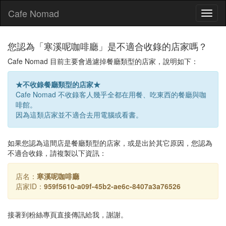
Cafe Nomad
Toggl
naviga
您認為「寒溪呢咖啡廳」是不適合收錄的店家嗎？
Cafe Nomad 目前主要會過濾掉餐廳類型的店家，說明如下：
★不收錄餐廳類型的店家★
Cafe Nomad 不收錄客人幾乎全都在用餐、吃東西的餐廳與咖
啡館。
因為這類店家並不適合去用電腦或看書。
如果您認為這間店是餐廳類型的店家，或是出於其它原因，您認為
不適合收錄，請複製以下資訊：
店名：
寒溪呢咖啡廳
店家ID：
959f5610-a09f-45b2-ae6c-8407a3a76526
接著到粉絲專頁直接傳訊給我，謝謝。