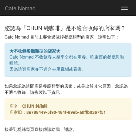
Cafe Nomad
Toggl
naviga
您認為「CHUN 純咖啡」是不適合收錄的店家嗎？
Cafe Nomad 目前主要會過濾掉餐廳類型的店家，說明如下：
★不收錄餐廳類型的店家★
Cafe Nomad 不收錄客人幾乎全都在用餐、吃東西的餐廳與咖
啡館。
因為這類店家並不適合去用電腦或看書。
如果您認為這間店是餐廳類型的店家，或是出於其它原因，您認為
不適合收錄，請複製以下資訊：
店名：
CHUN 純咖啡
店家ID：
8e788449-5f90-484f-89eb-a0ffb0267f51
接著到粉絲專頁直接傳訊給我，謝謝。