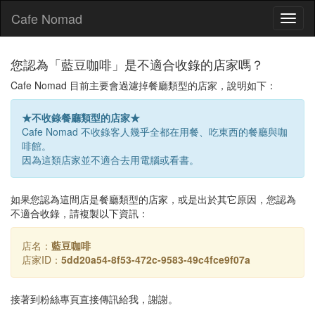
Cafe Nomad
Toggl
naviga
您認為「藍豆咖啡」是不適合收錄的店家嗎？
Cafe Nomad 目前主要會過濾掉餐廳類型的店家，說明如下：
★不收錄餐廳類型的店家★
Cafe Nomad 不收錄客人幾乎全都在用餐、吃東西的餐廳與咖
啡館。
因為這類店家並不適合去用電腦或看書。
如果您認為這間店是餐廳類型的店家，或是出於其它原因，您認為
不適合收錄，請複製以下資訊：
店名：
藍豆咖啡
店家ID：
5dd20a54-8f53-472c-9583-49c4fce9f07a
接著到粉絲專頁直接傳訊給我，謝謝。