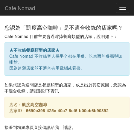
Cafe Nomad
Toggl
naviga
您認為「凱度高空咖啡」是不適合收錄的店家嗎？
Cafe Nomad 目前主要會過濾掉餐廳類型的店家，說明如下：
★不收錄餐廳類型的店家★
Cafe Nomad 不收錄客人幾乎全都在用餐、吃東西的餐廳與咖
啡館。
因為這類店家並不適合去用電腦或看書。
如果您認為這間店是餐廳類型的店家，或是出於其它原因，您認為
不適合收錄，請複製以下資訊：
店名：
凱度高空咖啡
店家ID：
5690c398-425c-40a7-8cf5-b00cb6b90392
接著到粉絲專頁直接傳訊給我，謝謝。